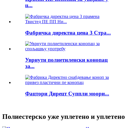
ц...
Фабричка директна цена 3 Стра...
Уврнути полиетиленски конопац
за...
Фацтори Дирецт Суппли моори...
Полиестерско уже уплетено и уплетено