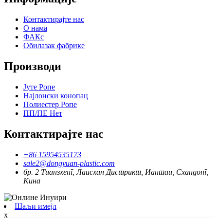
Контактирајте нас
О нама
ФАКс
Обилазак фабрике
Производи
Јуте Ропе
Најлонски конопац
Полиестер Ропе
ПП/ПЕ Нет
Контактирајте нас
+86 15954535173
sale2@dongyuan-plastic.com
бр. 2 Тианзхенг, Лаисхан Дистрикт, Иантаи, Схандонг,
Кина
Шаљи имејл
x