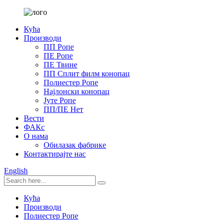
Кућа
Производи
ПП Ропе
ПЕ Ропе
ПЕ Твине
ПП Сплит филм конопац
Полиестер Ропе
Најлонски конопац
Јуте Ропе
ПП/ПЕ Нет
Вести
ФАКс
О нама
Обилазак фабрике
Контактирајте нас
English
Кућа
Производи
Полиестер Ропе