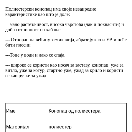
Полиестерски конопац има своје изванредне
карактеристике као што је доле:
---мало растезљивост, висока чврстоћа (чак и поквасити) и
добра отпорност на хабање.
--- Отпоран на већину хемикалија, абразију као и УВ и неће
бити плесни
---Тоне у води и лако се спаја.
--- широко се користи као носач за заставу, конопац, уже за
витло, уже за котур, стартно уже, ужад за крило и користи
се као ручке за ужад
Тецх спец
Име
Конопац од полиестера
Материјал
полиестер