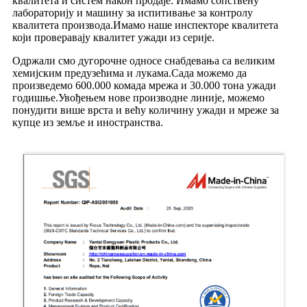
квалитета и систем након продаје. Имамо сопствену
лабораторију и машину за испитивање за контролу
квалитета производа.Имамо наше инспекторе квалитета
који проверавају квалитет ужади из серије.
Одржали смо дугорочне односе снабдевања са великим
хемијским предузећима и лукама.Сада можемо да
произведемо 600.000 комада мрежа и 30.000 тона ужади
годишње.Увођењем нове производне линије, можемо
понудити више врста и већу количину ужади и мреже за
купце из земље и иностранства.