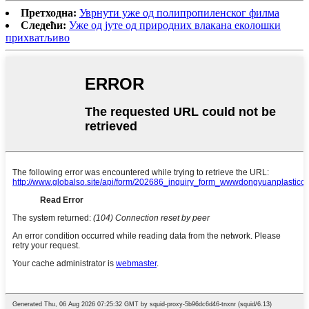
Претходна:
Уврнути уже од полипропиленског филма
Следећи:
Уже од јуте од природних влакана еколошки
прихватљиво