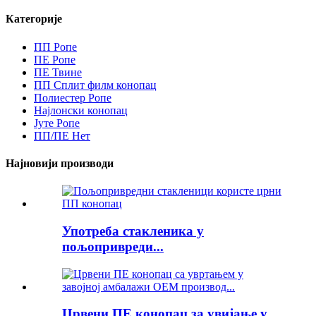
Категорије
ПП Ропе
ПЕ Ропе
ПЕ Твине
ПП Сплит филм конопац
Полиестер Ропе
Најлонски конопац
Јуте Ропе
ПП/ПЕ Нет
Најновији производи
Употреба стакленика у
пољопривреди...
Црвени ПЕ конопац за увијање у