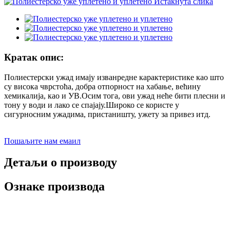
Кратак опис:
Полиестерски ужад имају изванредне карактеристике као што
су висока чврстоћа, добра отпорност на хабање, већину
хемикалија, као и УВ.Осим тога, ови ужад неће бити плесни и
тону у води и лако се спајају.Широко се користе у
сигурносним ужадима, пристаништу, ужету за привез итд.
Пошаљите нам емаил
Детаљи о производу
Ознаке производа
Карактеристике