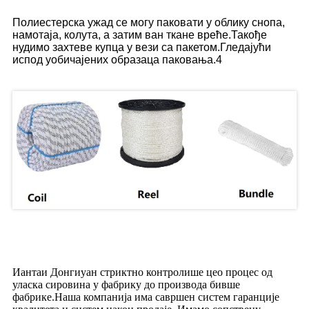
Полиестерска ужад се могу паковати у облику снопа,
намотаја, колута, а затим ван ткане вреће.Такође
нудимо захтеве купца у вези са пакетом.Гледајући
испод уобичајених образаца паковања.4
Систем контроле квалитета
Иантаи Донгиуан стриктно контролише цео процес од
уласка сировина у фабрику до производа бивше
фабрике.Наша компанија има савршен систем гаранције