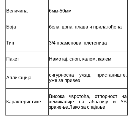
Величина
6мм-50мм
Боја
бела, црна, плава и прилагођена
Тип
3/4 праменова, плетеница
Пакет
Намотај, сноп, калем, калем
сигурносна ужад, пристаниште,
Апликација
уже за привез
Висока чврстоћа, отпорност на
Карактеристике
хемикалије на абразију и УВ
зрачење.Лако за спајање
Пакет